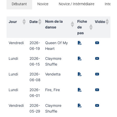
Débutant
Novice
Novice / Intérmédiaire
Intermé
Nom de la
Fiche
Jour
Date
Vidéo
danse
de
pas
Nom de la
Fiche
Jour
Date
Vidéo
Vendredi
2026-
Queen Of My
danse
de
06-19
Heart
pas
Lundi
2026-
Claymore
06-15
Shuffle
Lundi
2026-
Vendetta
06-08
Lundi
2026-
Fire, Fire
06-01
Vendredi
2026-
Claymore
05-29
Shuffle