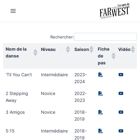
Rechercher:
Nom de la
Fiche
Niveau
Saison
Vidéo
danse
de
pas
Nom de la
Fiche
Niveau
Saison
Vidéo
'Til You Can't
Intermédiaire
2023-
danse
de
2024
pas
2 Stepping
Novice
2022-
Away
2023
3 Amigos
Novice
2018-
2019
5:15
Intermédiaire
2018-
2019