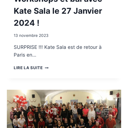
Kate Sala le 27 Janvier
2024 !
13 novembre 2023
SURPRISE !!! Kate Sala est de retour à
Paris en…
WORKSHOPS
LIRE LA SUITE
ET
BAL
AVEC
KATE
SALA
LE
27
JANVIER
2024
!